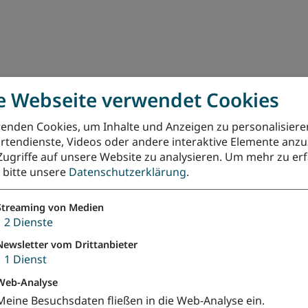
e Webseite verwendet Cookies
erstöbern
enden Cookies, um Inhalte und Anzeigen zu personalisiere
rtendienste, Videos oder andere interaktive Elemente anz
Zweifel
Weihnachten
Epiphanias
Besonders für Kind
Zugriffe auf unsere Website zu analysieren.
Um mehr zu erf
e bitte unsere
Datenschutzerklärung
.
Streaming von Medien
↓
2
Dienste
Newsletter vom Drittanbieter
↓
1
Dienst
age, wo ist Bethlehem“
Web-Analyse
Meine Besuchsdaten fließen in die Web-Analyse ein.