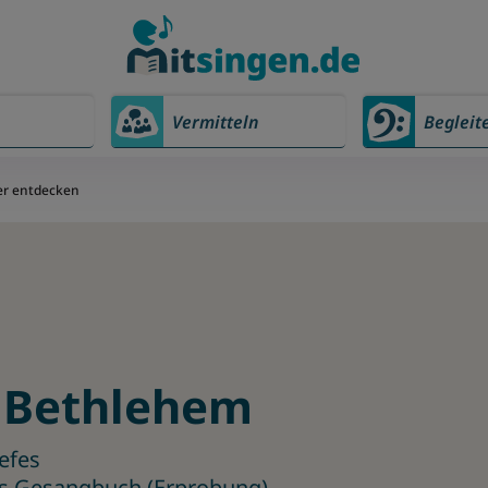
Vermitteln
Begleit
er entdecken
t Bethlehem
efes
es Gesangbuch (Erprobung)