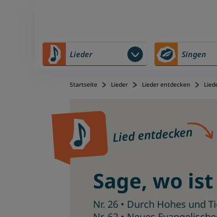
Zu Hauptinhalt springen
Zum Footerinhalt springen
Lieder
Singen
Startseite
Lieder
Lieder entdecken
Lied
Lied entdecken
Sage, wo is
Nr. 26 • Durch Hohes und Ti
Nr. 62 • Neues Evangelisch