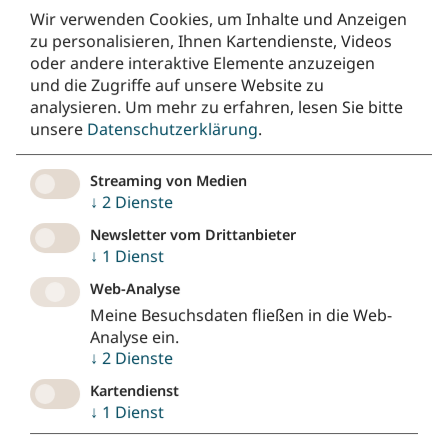
Inhalte laden?
Wir verwenden Cookies, um Inhalte und Anzeigen
zu personalisieren, Ihnen Kartendienste, Videos
Ja
oder andere interaktive Elemente anzuzeigen
und die Zugriffe auf unsere Website zu
analysieren.
Um mehr zu erfahren, lesen Sie bitte
Liederschöpfer:innen
unsere
Datenschutzerklärung
.
Streaming von Medien
↓
2
Dienste
Newsletter vom Drittanbieter
↓
1
Dienst
Noch so leer hier.
Web-Analyse
Meine Besuchsdaten fließen in die Web-
So funktioniert die Landkarte:
Suche nach einem
Analyse ein.
Lied oder Liedschöpfer:innen deiner Wahl und
↓
2
Dienste
erfahre alles Wissenswerte! Wo sind die Köpfe
hinter den Liedern geboren? Wie war ihr
Kartendienst
Werdegang? Finde es heraus! Du kannst dafür
↓
1
Dienst
einfach die Such- oder Filterfunktion nutzen. Über
die Ortssuche kannst du dir auch eine bestimmte