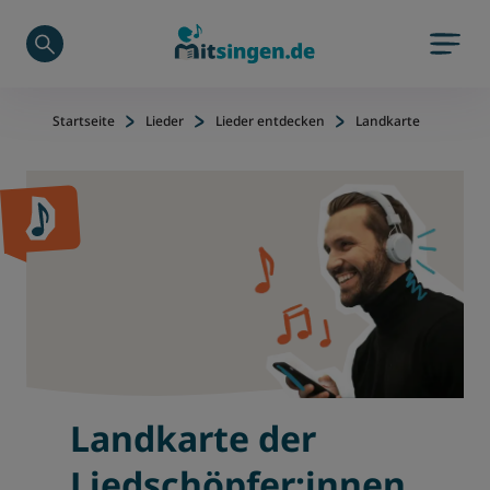
Zu Hauptinhalt springen
Zum Footerinhalt springen
Startseite
Lieder
Lieder entdecken
Landkarte
Landkarte der
Liedschöpfer:innen