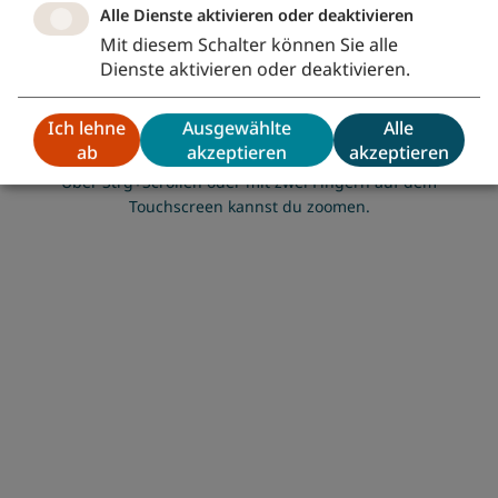
Alle Dienste aktivieren oder deaktivieren
Umgebung anzeigen lassen.
Mit diesem Schalter können Sie alle
Die Karte dient der groben Orientierung. Die
Dienste aktivieren oder deaktivieren.
angezeigten Positionen innerhalb eines Ortes
entsprechen nicht den exakten Lebensstationen
Ich lehne
Ausgewählte
Alle
der Personen.
ab
akzeptieren
akzeptieren
Über Strg+Scrollen oder mit zwei Fingern auf dem
Touchscreen kannst du zoomen.