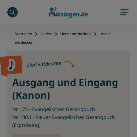
Zu Hauptinhalt springen
Zum Footerinhalt springen
Startseite
Lieder
Lieder entdecken
Lieder
entdecken
Lied entdecken
Ausgang und Eingang
(Kanon)
Nr. 175 • Evangelisches Gesangbuch
Nr. 130.1 • Neues Evangelisches Gesangbuch
(Erprobung)