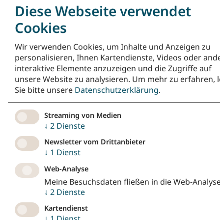
Diese Webseite verwendet
Viel Spaß beim Blättern im Bilderbuch!
Cookies
Wir verwenden Cookies, um Inhalte und Anzeigen zu
personalisieren, Ihnen Kartendienste, Videos oder and
interaktive Elemente anzuzeigen und die Zugriffe auf
unsere Website zu analysieren.
Um mehr zu erfahren, 
Sie bitte unsere
Datenschutzerklärung
.
Streaming von Medien
↓
2
Dienste
Newsletter vom Drittanbieter
↓
1
Dienst
Web-Analyse
Meine Besuchsdaten fließen in die Web-Analyse
↓
2
Dienste
Kartendienst
Quelle:
Ein Projekt der Arbeitsstelle
↓
1
Dienst