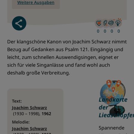
Weitere Ausgaben
Besucher lieben 
Besucher höre
Besucher 
Besuch
0
0
0
0
Der klangschöne Kanon von Joachim Schwarz nimmt
Bezug auf Gedanken aus Psalm 121. Eingängig und
leicht, zum schnellen Auswendigsingen, eignet er
sich für viele Singanlässe und fand wohl auch
deshalb große Verbreitung.
Landkarte
Text:
der
Joachim Schwarz
(1930 – 1998)
,
1962
Liedschöpfe
Melodie:
Spannende
Joachim Schwarz