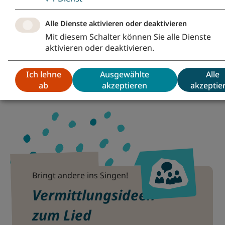
Kirchenmusik in der Ev.-Luth.
Landeskirche Sachsens (EVLKS),
Alle Dienste aktivieren oder deaktivieren
Fachbeauftragte für Chor- und
Mit diesem Schalter können Sie alle Dienste
Singarbeit Martina Hergt
aktivieren oder deaktivieren.
www.kirchenmusik-sachsen.de
Ich lehne
Ausgewählte
Alle
ab
akzeptieren
akzeptie
Bringt andere ins Singen!
Vermittlungsideen
zum Lied