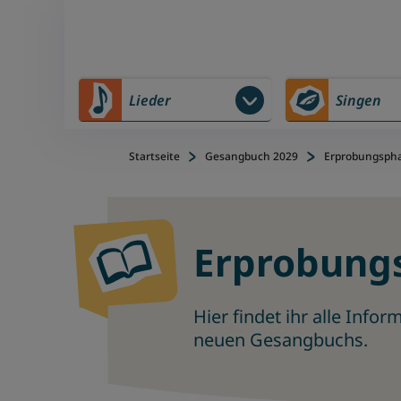
Zu Hauptinhalt springen
Zum Footerinhalt springen
Lieder
Singen
Startseite
Gesangbuch 2029
Erprobungsph
Erprobung
Hier findet ihr alle Inf
neuen Gesangbuchs.