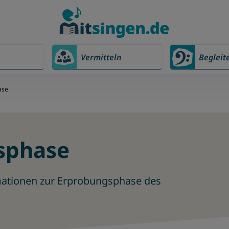
Vermitteln
Begleit
ase
sphase
ormationen zur Erprobungsphase des