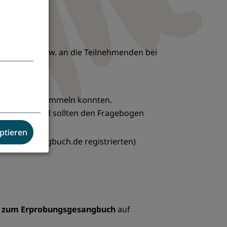
taltenden bzw. an die Teilnehmenden bei
angbuch.de sammeln konnten.
ch hatten und sollten den Fragebogen
eptieren
ei www.gesangbuch.de registrierten)
n zum Erprobungsgesangbuch
auf