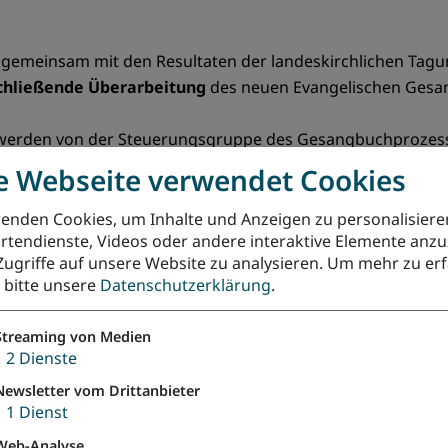
gemeinsam mit den Resultaten der landeskirchlichen Tagu
chließende Überarbeitung
des neuen Evangelischen Gesa
g werden von der Steuerungsgruppe des Gesangbuchprozess
rungsbeschlüsse in den Synoden in Form eines schriftliche
e Webseite verwendet Cookies
detaillierte Übersicht über die vielfältigen Rückmeldungen
enden Cookies, um Inhalte und Anzeigen zu personalisiere
rtendienste, Videos oder andere interaktive Elemente anz
Zugriffe auf unsere Website zu analysieren.
Um mehr zu erf
e bitte unsere
Datenschutzerklärung
.
esangbuch.de”
Streaming von Medien
einden nach Registrierung auf den digitalen Erprobungs
↓
2
Dienste
ättern oder Beamerpräsentationen zum gottesdienstlichen 
Newsletter vom Drittanbieter
↓
1
Dienst
Web-Analyse