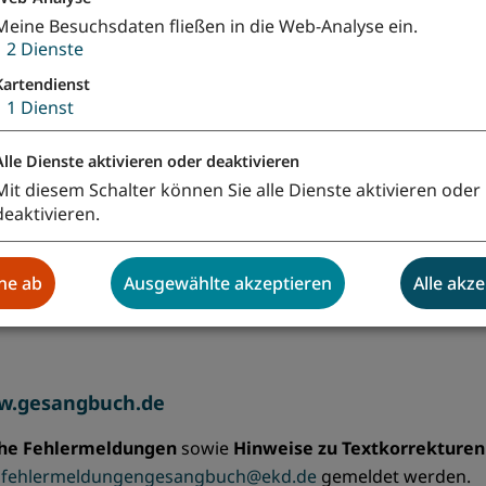
Meine Besuchsdaten fließen in die Web-Analyse ein.
↓
2
Dienste
h.de
Kartendienst
↓
1
Dienst
lgt über zwei digitale Fragebögen die sich an die Verans
gesangbuch.de genutzt wurde.
Alle Dienste aktivieren oder deaktivieren
ätestens Ende Ende März (Palmsonntag).
Mit diesem Schalter können Sie alle Dienste aktivieren oder
 erst dann ausfüllen, wenn sie Erfahrungen mit www.ges
deaktivieren.
usfüllen, sobald sie Kontakt mit dem digitalen Gesangbu
 z.B. per QR-Code.
hne ab
Ausgewählte akzeptieren
Alle akz
n Fragebögen sind über einen Link abrufbar, welchen die (b
w.gesangbuch.de
che Fehlermeldungen
sowie
Hinweise zu Textkorrekture
e
fehlermeldungengesangbuch@ekd.de
gemeldet werden.