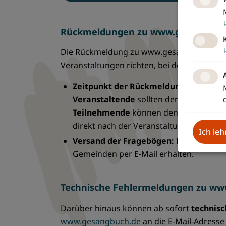
Rückmeldungen zu www.gesangbuc
Die Rückmeldung zu www.gesangbuch.de erfo
Veranstaltungen richten, bei denen www.
Zeitpunkt der Rückmeldungen:
Bis sp
Veranstaltende
sollten
den Fragebogen
Teilnehmende
können den Fragebogen a
direkt nach der Veranstaltung erhalten,
Ich le
Versand der Fragebögen:
Die digitale
Gemeinden per E-Mail erhalten.
Technische Fehlermeldungen zu ww
Darüber hinaus können ab sofort
technis
www.gesangbuch.de
an die E-Mail-Adress