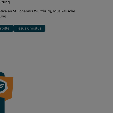
eitung
ica an St. Johannis Würzburg, Musikalische
Jung
rbitte
Jesus Christus