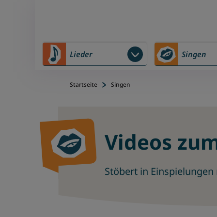
Zu Hauptinhalt springen
Zum Footerinhalt springen
Lieder
Singen
Startseite
Singen
Videos zum
Stöbert in Einspielungen