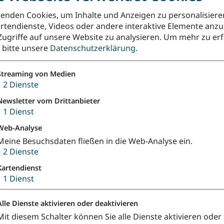
Bleibet hier und wachet
enden Cookies, um Inhalte und Anzeigen zu personalisiere
te externe Inhalte laden?
rtendienste, Videos oder andere interaktive Elemente anz
mit Orgelbegleitung
Zugriffe auf unsere Website zu analysieren.
Um mehr zu erf
e bitte unsere
Datenschutzerklärung
.
Mitwirkende:
Volker Oertel (Orge
Streaming von Medien
Abend
Bitte/Fürbitte
G
↓
2
Dienste
Passion/Fasten
Newsletter vom Drittanbieter
↓
1
Dienst
Wie lieblich ist der Mai
te externe Inhalte laden?
Web-Analyse
Meine Besuchsdaten fließen in die Web-Analyse ein.
mit Klavierbegleitung
↓
2
Dienste
Mitwirkende:
YNK (Klavier)
Kartendienst
↓
1
Dienst
Lob/Loben
Hoffnung
B
Himmel
Alle Dienste aktivieren oder deaktivieren
Mit diesem Schalter können Sie alle Dienste aktivieren oder