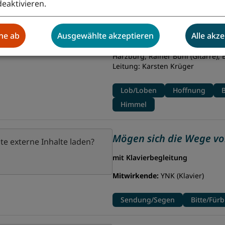
deaktivieren.
Wie lieblich ist der Mai
te externe Inhalte laden?
mit Chor und Instrumentalbegle
hne ab
Ausgewählte akzeptieren
Alle akz
Mitwirkende:
Projektchor mit al
Harzburg, Rainer Buhl (Gitarre),
Leitung: Karsten Krüger
Lob/Loben
Hoffnung
B
Himmel
Mögen sich die Wege vo
te externe Inhalte laden?
mit Klavierbegleitung
Mitwirkende:
YNK (Klavier)
Sendung/Segen
Bitte/Fürb