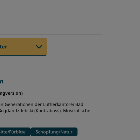
lter
en
ngversion)
len Generationen der Lutherkantorei Bad
 Bogdan Izdebski (Kontrabass), Musikalische
itte/Fürbitte
Schöpfung/Natur