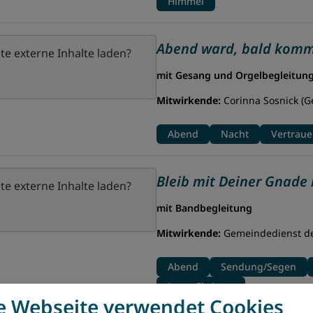
Himmel
Abend ward, bald komm
te externe Inhalte laden?
mit Gesang und Orgelbegleitun
Mitwirkende:
Corinna Sosnick (Ge
Abend
Nacht
Vertrau
Bleib mit Deiner Gnade 
te externe Inhalte laden?
mit Bandbegleitung
Mitwirkende:
Gemeindedienst der
Abend
Sendung/Segen
Jesus Christus
e Webseite verwendet Cookies