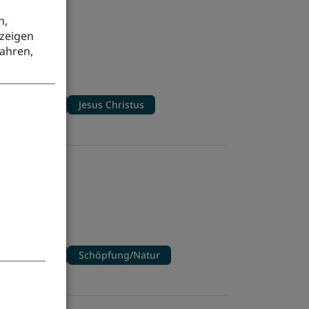
 mit mir
n,
uzeigen
ahren,
l)
ebet/Gebete
Jesus Christus
en
itte/Fürbitte
Schöpfung/Natur