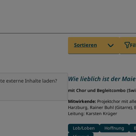
Sortieren
Fi
Wie lieblich ist der Mai
te externe Inhalte laden?
mit Chor und Begleitcombo (Swi
Mitwirkende:
Projektchor mit al
Harzburg, Rainer Buhl (Gitarre),
Leitung: Karsten Krüger
Lob/Loben
Hoffnung
B