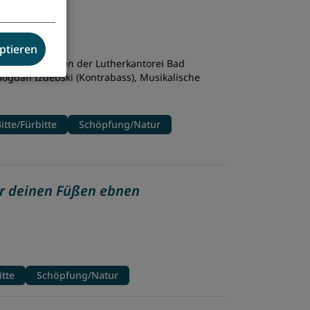
en
itung
eptieren
len Generationen der Lutherkantorei Bad
 Bogdan Izdebski (Kontrabass), Musikalische
itte/Fürbitte
Schöpfung/Natur
r deinen Füßen ebnen
itte
Schöpfung/Natur