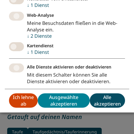
Besonders für Kinder geeignet
↓
1
Dienst
Gesang-Liedruf-Singvers
Web-Analyse
Meine Besuchsdaten fließen in die Web-
Ich seh empor zu den Bergen
Analyse ein.
↓
2
Dienste
Nr. 42
•
freiTöne
Kartendienst
Vertrauen
Psalmen
Not/Sorgen
Trost
↓
1
Dienst
Hoffnung
Kehrvers-Lied
Alle Dienste aktivieren oder deaktivieren
Du klingst im Flüstern des Windes
Mit diesem Schalter können Sie alle
Nr. 4
•
Weil du in mir klingst
Dienste aktivieren oder deaktivieren.
Taufe
Gebet/Gebete
Liebe (Gottes)
Segen
Ich lehne
Ausgewählte
Alle
Vertrauen
Besonders für Kinder geeignet
ab
akzeptieren
akzeptieren
Getauft auf deinen Namen
Taufe
Taufgedächtnis/Tauferinnerung