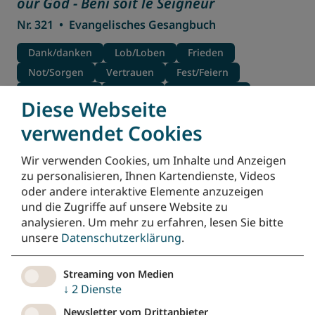
our God - Béni soit le Seigneur
Nr. 321
•
Evangelisches Gesangbuch
Dank/danken
Lob/Loben
Frieden
Not/Sorgen
Vertrauen
Fest/Feiern
Bitte/Fürbitte
Trauung
Konfirmation
Diese Webseite
Mehrsprachiger Text
verwendet Cookies
Lob Gott getrost mit Singen
Wir verwenden Cookies, um Inhalte und Anzeigen
Nr. 243
•
Evangelisches Gesangbuch
zu personalisieren, Ihnen Kartendienste, Videos
oder andere interaktive Elemente anzuzeigen
Lob/Loben
Vertrauen
Gottesdienst
und die Zugriffe auf unsere Website zu
Hoffnung
Zuversicht
Not/Sorgen
analysieren.
Um mehr zu erfahren, lesen Sie bitte
unsere
Datenschutzerklärung
.
Wie ein Lachen, wie ein Vogelflug
Nr. 297
•
Durch Hohes und Tiefes
Streaming von Medien
↓
2
Dienste
Vertrauen
Zuversicht
Glaube
Newsletter vom Drittanbieter