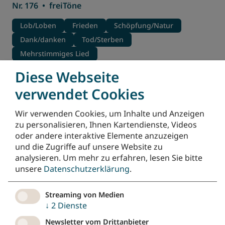
Nr. 176
•
freiTöne
Lob/Loben
Frieden
Schöpfung/Natur
Dank/danken
Tod/Sterben
Mehrstimmiges Lied
Diese Webseite
Herr, du hast mich angerührt
verwendet Cookies
Nr. 383
•
Evangelisches Gesangbuch
Wir verwenden Cookies, um Inhalte und Anzeigen
Trost
Dank/danken
Licht
Lob/Loben
zu personalisieren, Ihnen Kartendienste, Videos
Morgen
oder andere interaktive Elemente anzuzeigen
und die Zugriffe auf unsere Website zu
Nun danket alle Gott | Now thanks we all
analysieren.
Um mehr zu erfahren, lesen Sie bitte
our God - Béni soit le Seigneur
unsere
Datenschutzerklärung
.
Nr. 321
•
Evangelisches Gesangbuch
Streaming von Medien
Dank/danken
Lob/Loben
Frieden
↓
2
Dienste
Not/Sorgen
Vertrauen
Fest/Feiern
Newsletter vom Drittanbieter