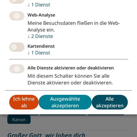
Bitte/Fürbitte
Trauung
Konfirmation
↓
1
Dienst
Mehrsprachiger Text
Web-Analyse
Meine Besuchsdaten fließen in die Web-
Die Sonne sinkt ins Meer | You are awake,
Analyse ein.
o God
↓
2
Dienste
Nr. 24
•
freiTöne
Kartendienst
↓
1
Dienst
Nacht
Frieden
Segen
Dank/danken
Bitte/bitten
Abend
Mehrsprachiger Text
Alle Dienste aktivieren oder deaktivieren
Mehrstimmiges Lied
Mit diesem Schalter können Sie alle
Dienste aktivieren oder deaktivieren.
Ich will den Herrn loben allezeit (Kanon)
Ich lehne
Ausgewählte
Alle
Nr. 335
•
Evangelisches Gesangbuch
ab
akzeptieren
akzeptieren
Lob/Loben
Biblische Gesänge
Dank/danken
Kanon
Großer Gott, wir loben dich