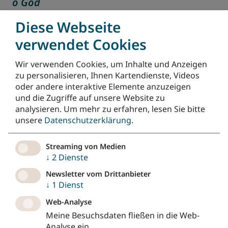
o God
Nr. 24
•
freiTöne
Diese Webseite
Nacht
Frieden
Segen
Dank/danken
verwendet Cookies
Bitte/bitten
Abend
Mehrsprachiger Text
Wir verwenden Cookies, um Inhalte und Anzeigen
Mehrstimmiges Lied
zu personalisieren, Ihnen Kartendienste, Videos
oder andere interaktive Elemente anzuzeigen
Gott, dein Segen geht mit uns
und die Zugriffe auf unsere Website zu
Nr. 25
•
Kinderkirchenlieder "Immer und überall"
analysieren.
Um mehr zu erfahren, lesen Sie bitte
(ELKB)
unsere
Datenschutzerklärung
.
Abend
Morgen
Sendung/Segen
Streaming von Medien
Besonders für Kinder geeignet
↓
2
Dienste
Gesang-Liedruf-Singvers
Newsletter vom Drittanbieter
↓
1
Dienst
Mein schönste Zier und Kleinod bist
Web-Analyse
Nr. 473
•
Evangelisches Gesangbuch
Meine Besuchsdaten fließen in die Web-
Analyse ein.