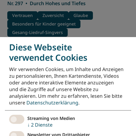
Nr. 297
•
Durch Hohes und Tiefes
Vertrauen
Zuversicht
Glaube
Besonders für Kinder geeignet
Gesang-Liedruf-Singvers
Diese Webseite
Vom Anfang bis zum Ende (Immer und
überall)
verwendet Cookies
Nr. 42
•
EGplus
Wir verwenden Cookies, um Inhalte und Anzeigen
zu personalisieren, Ihnen Kartendienste, Videos
Taufe
Taufgedächtnis/Tauferinnerung
oder andere interaktive Elemente anzuzeigen
Sendung/Segen
Segen
und die Zugriffe auf unsere Website zu
Besonders für Kinder geeignet
Kehrvers-Lied
analysieren.
Um mehr zu erfahren, lesen Sie bitte
Gesang-Liedruf-Singvers
unsere
Datenschutzerklärung
.
Hinneh ma tov | Schön ist's, wenn Brüder
Streaming von Medien
und Schwestern (Kanon)
↓
2
Dienste
Nr. 71
•
Singt von Hoffnung
Newsletter vom Drittanbieter