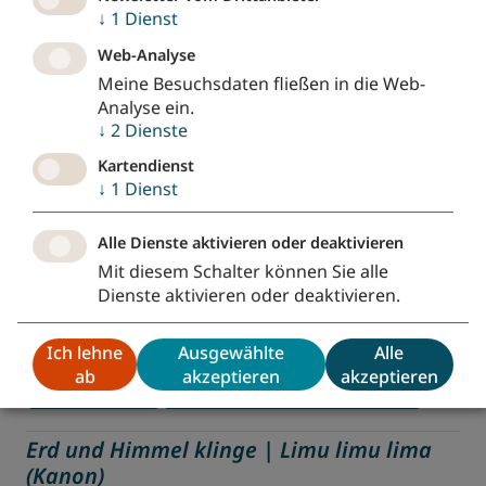
↓
1
Dienst
Frieden
Kanon
Besonders für Kinder geeignet
Web-Analyse
Meine Besuchsdaten fließen in die Web-
Vom Himmel hoch, o Engel, kommt
Analyse ein.
Nr. 542
•
EG-Regionalteil Bayern-Thüringen
↓
2
Dienste
Kartendienst
Himmel
Frieden
Kehrvers-Lied
↓
1
Dienst
Besonders für Kinder geeignet
Alle Dienste aktivieren oder deaktivieren
Komm, Heilger Geist, mit deiner Kraft
Mit diesem Schalter können Sie alle
Nr. 21
•
Singt von Hoffnung
Dienste aktivieren oder deaktivieren.
Heiliger Geist
Bitte/Fürbitte
Gottesdienst
Ich lehne
Ausgewählte
Alle
Konfirmation
Liebe (Nächstenliebe)
ab
akzeptieren
akzeptieren
Kehrvers-Lied
Besonders für Kinder geeignet
Erd und Himmel klinge | Limu limu lima
(Kanon)