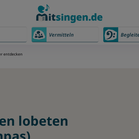
Vermitteln
Begleit
er entdecken
ten lobeten
mpas)