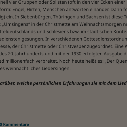
nell vier Gruppen oder Solisten (oft in den vier Ecken eine
gform: Engel, Hirten, Menschen antworten einander. Dann f
 ein. In Siebenbürgen, Thüringen und Sachsen ist diese T
es „Umsingens“ in der Christmette am Weihnachtsmorgen no
tteldeutschlands und Schlesiens bzw. im städtischen Konte
sdiensten gesungen. In verschiedenen Gottesdienstordnun
se, der Christmette oder Christvesper zugeordnet. Eine
des 20. Jahrhunderts und mit der 1930 erfolgten Ausgabe
d millionenfach verbreitet. Noch heute heißt es: „Der Q
es weihnachtliches Liedersingen.
rüber, welche persönlichen Erfahrungen sie mit dem Lie
0 Kommentare