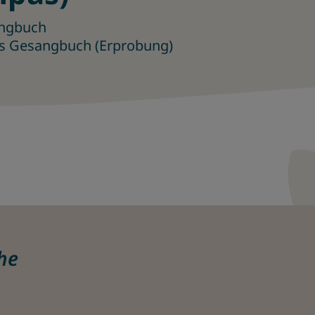
angbuch
es Gesangbuch (Erprobung)
he