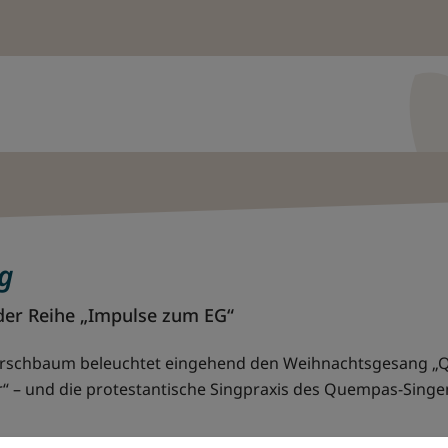
g
der Reihe „Impulse zum EG“
Kirschbaum beleuchtet eingehend den Weihnachtsgesang „
r“ – und die protestantische Singpraxis des Quempas-Singe