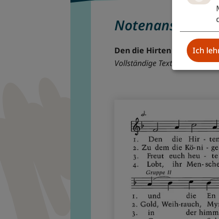
Notenansicht
Ich le
Den die Hirten lobeten se
Vollständige Text- und Notena