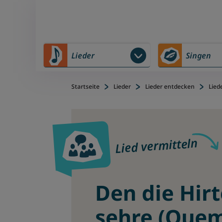
Zu Hauptinhalt springen
Zum Footerinhalt springen
Lieder
Singen
Startseite
Lieder
Lieder entdecken
Lied
Lied vermitteln
Den die Hir
sehre (Que