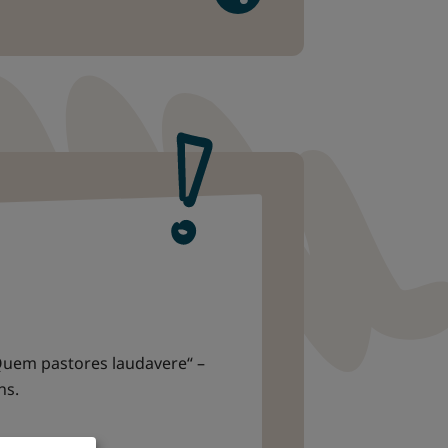
Quem pastores laudavere“ –
ns.