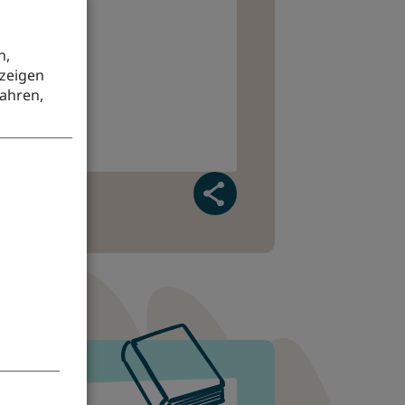
n,
uzeigen
ahren,