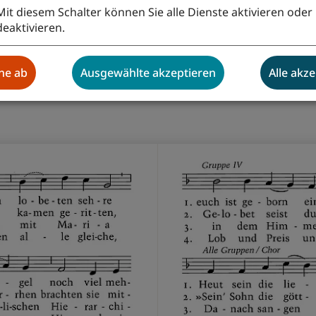
Mit diesem Schalter können Sie alle Dienste aktivieren oder
deaktivieren.
hne ab
Ausgewählte akzeptieren
Alle akz
hre
| Evangelisches Gesangbuch Nr. 29, Strophe 1
nsicht auf
www.gesangbuch.de