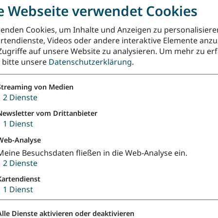
e Webseite verwendet Cookies
enden Cookies, um Inhalte und Anzeigen zu personalisiere
rtendienste, Videos oder andere interaktive Elemente anz
e in Hessen und Nassau | www.zentrum-verkündigung.de
Zugriffe auf unsere Website zu analysieren.
Um mehr zu erf
e bitte unsere
Datenschutzerklärung
.
Streaming von Medien
↓
2
Dienste
0 Kommentare
Newsletter vom Drittanbieter
↓
1
Dienst
Web-Analyse
Meine Besuchsdaten fließen in die Web-Analyse ein.
↓
2
Dienste
Kartendienst
↓
1
Dienst
Alle Dienste aktivieren oder deaktivieren